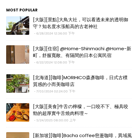
MOST POPULAR
[大阪][景點]大鳥大社，可以看透未來的透明御
守？知名度水漲船高的古老神社
6/28/2024 12:36:00 下午
[大阪][住宿] @Home-Shinmachi @Home-新
町，舒服寬敞、有隔間的日本公寓民宿
6/22/2024 12:08:00 下午
[北海道][咖啡]MORIHICO森彥咖啡，日式古樸
質感的小而美咖啡店
7/03/2024 02:24:00 下午
[大阪][美食]牛舌の檸檬，一口咬不下、極具咬
勁的超厚實牛舌燒肉料理～
5/24/2025 08:00:00 上午
[新加坡][咖啡]Bacha coffee夿萐咖啡，異域風