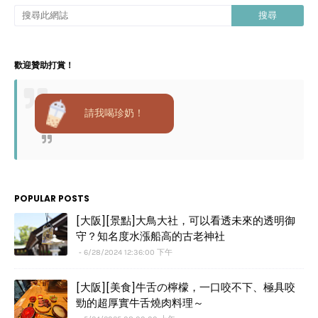
歡迎贊助打賞！
請我喝珍奶！
POPULAR POSTS
[大阪][景點]大鳥大社，可以看透未來的透明御
守？知名度水漲船高的古老神社
6/28/2024 12:36:00 下午
[大阪][美食]牛舌の檸檬，一口咬不下、極具咬
勁的超厚實牛舌燒肉料理～