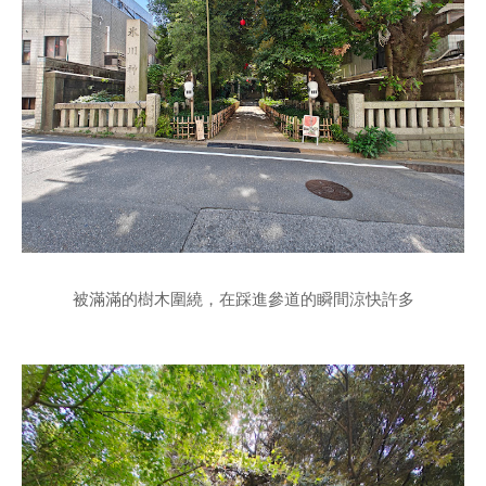
被滿滿的樹木圍繞，在踩進參道的瞬間涼快許多