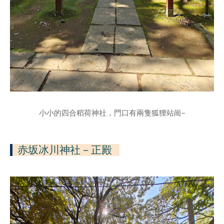
小小的四合稻荷神社，門口有兩隻狐狸站崗~
赤坂冰川神社
－正殿