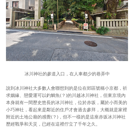
冰川神社的參道入口，在人車都少的巷弄中
說到冰川神社大多數人會聯想到的是位在郊區號稱小京都，祈
求姻緣、戀愛運可以釣鯛魚(？)的川越冰川神社，但東京境內
本身就有一間歷史悠長的冰川神社，位於赤坂，屬於小而美的
小巧神社，看起來是鄰近的住戶才會過去參拜，大概就是家裡
附近的土地公廟的感覺(？)，但不一樣的是這座赤坂冰川神社
歷經戰爭和天災，已經在這裡佇立了千年之久。