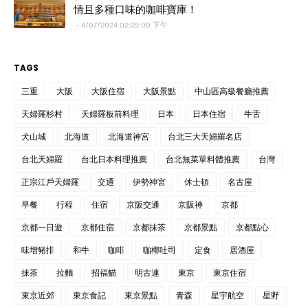
情且多種口味的咖啡寶庫！
4/07/2024 02:25:00 下午
TAGS
三重
大阪
大阪住宿
大阪景點
中山區高級餐廳推薦
天婦羅杉村
天婦羅板前料理
日本
日本住宿
牛舌
犬山城
北海道
北海道神宮
台北三大天婦羅名店
台北天婦羅
台北日本料理推薦
台北無菜單料體推薦
台灣
正宗江戶天婦羅
交通
伊勢神宮
休士頓
名古屋
早餐
行程
住宿
京阪交通
京阪神
京都
京都一日遊
京都住宿
京都抹茶
京都景點
京都點心
味增豬排
和牛
咖啡
咖椰吐司
定食
居酒屋
抹茶
拉麵
招福貓
明古連
東京
東京住宿
東京近郊
東京食記
東京景點
青森
星宇航空
星野