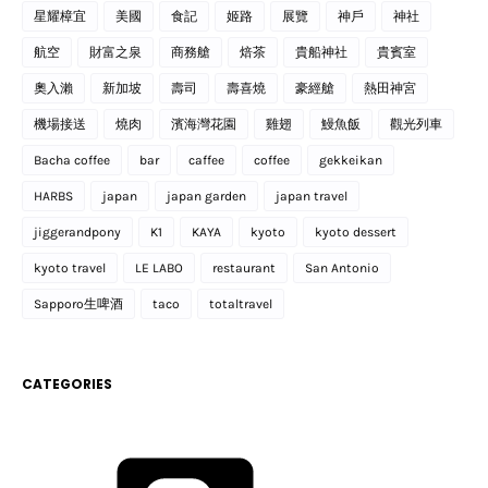
星耀樟宜
美國
食記
姬路
展覽
神戶
神社
航空
財富之泉
商務艙
焙茶
貴船神社
貴賓室
奧入瀨
新加坡
壽司
壽喜燒
豪經艙
熱田神宮
機場接送
燒肉
濱海灣花園
雞翅
鰻魚飯
觀光列車
Bacha coffee
bar
caffee
coffee
gekkeikan
HARBS
japan
japan garden
japan travel
jiggerandpony
K1
KAYA
kyoto
kyoto dessert
kyoto travel
LE LABO
restaurant
San Antonio
Sapporo生啤酒
taco
totaltravel
CATEGORIES