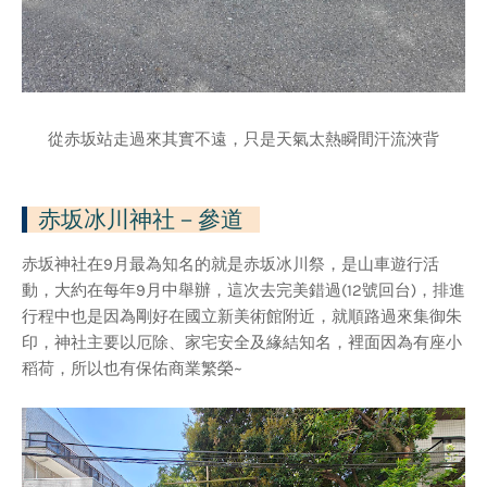
從赤坂站走過來其實不遠，只是天氣太熱瞬間汗流浹背
赤坂冰川神社
－參道
赤坂神社在9月最為知名的就是赤坂冰川祭，是山車遊行活
動，大約在每年9月中舉辦，這次去完美錯過(12號回台)，排進
行程中也是因為剛好在國立新美術館附近，就順路過來集御朱
印，神社主要以厄除、家宅安全及緣結知名，裡面因為有座小
稻荷，所以也有保佑商業繁榮~