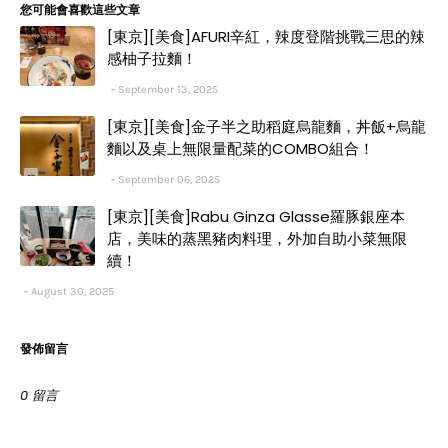
您可能會喜歡這些文章
[東京][美食]AFURI辛紅，辣度登階挑戰三思的辣
感柚子拉麵！
September 13, 2025
[東京][美食]金子半之助稻庭烏龍麵，丼飯+烏龍
麵以及桌上無限量配菜的COMBO組合！
September 06, 2025
[東京][美食]Rabu Ginza Glasse羅豚銀座本
店，美味的蒸黑豬肉料理，外加自助小菜無限
續！
August 30, 2025
發佈留言
0 留言