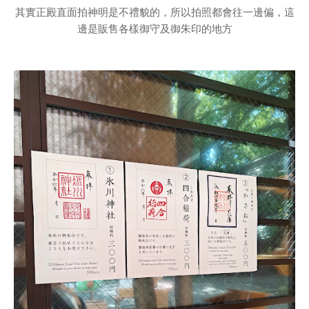
其實正殿直面拍神明是不禮貌的，所以拍照都會往一邊偏，這
邊是販售各樣御守及御朱印的地方