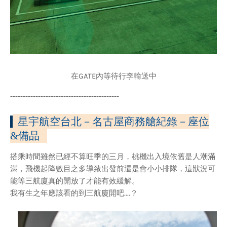
在GATE內等待行李輸送中
-------------------------------------------
星宇航空台北－名古屋商務艙紀錄
－座位
&備品
搭乘時間雖然已經不算旺季的三月，桃機出入境依舊是人潮滿
滿，飛機起降數目之多導致出發前還是會小小排隊，這狀況可
能等三航廈真的開放了才能有效緩解。
我有生之年應該看的到三航廈開吧....？