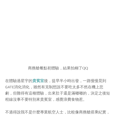
商務艙餐點初體驗，結果拍糊了QQ
在體驗過星宇的
貴賓室
後，提早半小時出發，一路慢慢晃到
GATE消化消化，雖然有克制想說不要吃太多不然在機上悲
劇，但難得有這種體驗，出來肚子還是滿嘟嘟的，決定之後短
程線沒事不要特別來貴賓室，感覺浪費食物惹。
不過得說我不是什麼專業航空人士，比較像商務艙搭乘紀實，