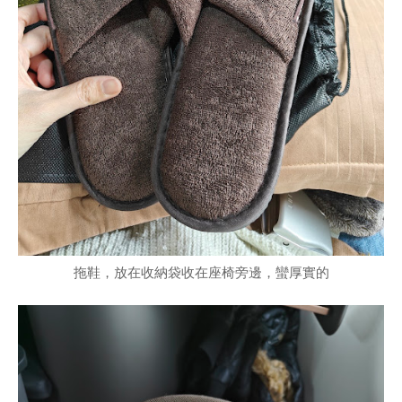
拖鞋，放在收納袋收在座椅旁邊，蠻厚實的