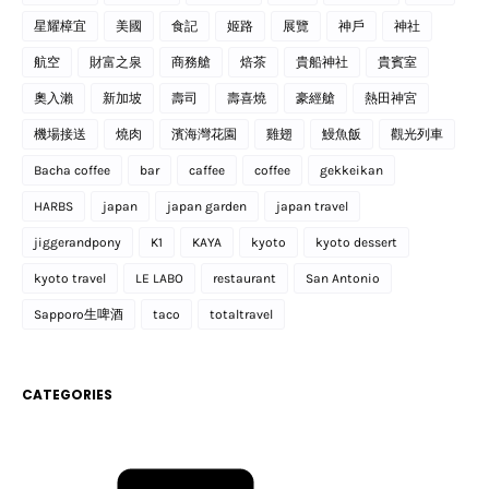
星耀樟宜
美國
食記
姬路
展覽
神戶
神社
航空
財富之泉
商務艙
焙茶
貴船神社
貴賓室
奧入瀨
新加坡
壽司
壽喜燒
豪經艙
熱田神宮
機場接送
燒肉
濱海灣花園
雞翅
鰻魚飯
觀光列車
Bacha coffee
bar
caffee
coffee
gekkeikan
HARBS
japan
japan garden
japan travel
jiggerandpony
K1
KAYA
kyoto
kyoto dessert
kyoto travel
LE LABO
restaurant
San Antonio
Sapporo生啤酒
taco
totaltravel
CATEGORIES