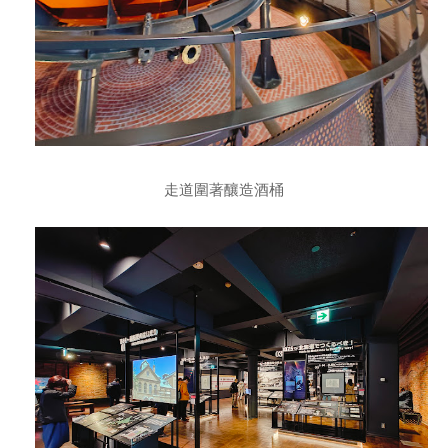
走道圍著釀造酒桶