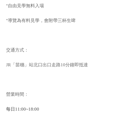
*自由見學無料入場
*導覽為有料見學，會附帶三杯生啤
交通方式：
JR「苗穗」站北口出口走路10分鐘即抵達
營業時間：
每日11:00~18:00