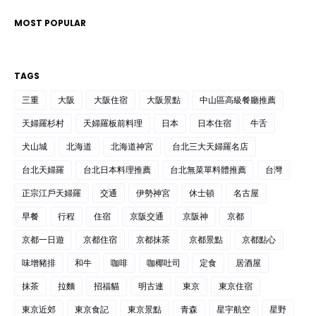
MOST POPULAR
TAGS
三重
大阪
大阪住宿
大阪景點
中山區高級餐廳推薦
天婦羅杉村
天婦羅板前料理
日本
日本住宿
牛舌
犬山城
北海道
北海道神宮
台北三大天婦羅名店
台北天婦羅
台北日本料理推薦
台北無菜單料體推薦
台灣
正宗江戶天婦羅
交通
伊勢神宮
休士頓
名古屋
早餐
行程
住宿
京阪交通
京阪神
京都
京都一日遊
京都住宿
京都抹茶
京都景點
京都點心
味增豬排
和牛
咖啡
咖椰吐司
定食
居酒屋
抹茶
拉麵
招福貓
明古連
東京
東京住宿
東京近郊
東京食記
東京景點
青森
星宇航空
星野