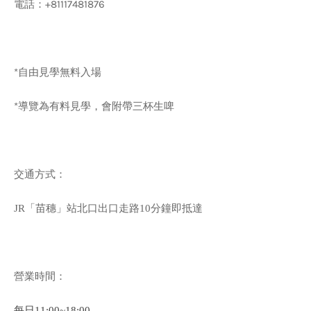
電話：+81117481876
*自由見學無料入場
*導覽為有料見學，會附帶三杯生啤
交通方式：
JR「苗穗」站北口出口走路10分鐘即抵達
營業時間：
每日11:00~18:00