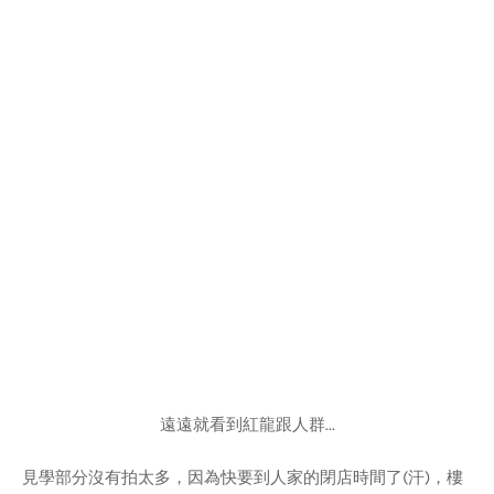
遠遠就看到紅龍跟人群...
見學部分沒有拍太多，因為快要到人家的閉店時間了(汗)，樓