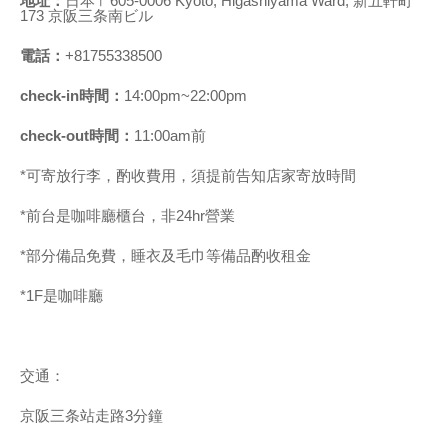
地址：
日本〒605-0006 Kyoto, Higashiyama Ward, 新五軒町
173 京阪三条南ビル
電話：
+81755338500
check-in時間：
14:00pm~22:00pm
check-out時間：
11:00am前
*可寄放行李，酌收費用，須提前告知店家寄放時間
*前台是咖啡廳櫃台，非24hr營業
*部分備品免費，睡衣及毛巾等備品酌收租金
*1F是咖啡廳
交通：
京阪三条站走路3分鐘