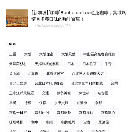
[新加坡][咖啡]Bacha coffee夿萐咖啡，異域風
情且多種口味的咖啡寶庫！
4/07/2024 02:25:00 下午
TAGS
三重
大阪
大阪住宿
大阪景點
中山區高級餐廳推薦
天婦羅杉村
天婦羅板前料理
日本
日本住宿
牛舌
犬山城
北海道
北海道神宮
台北三大天婦羅名店
台北天婦羅
台北日本料理推薦
台北無菜單料體推薦
台灣
正宗江戶天婦羅
交通
伊勢神宮
休士頓
名古屋
早餐
行程
住宿
京阪交通
京阪神
京都
京都一日遊
京都住宿
京都抹茶
京都景點
京都點心
味增豬排
和牛
咖啡
咖椰吐司
定食
居酒屋