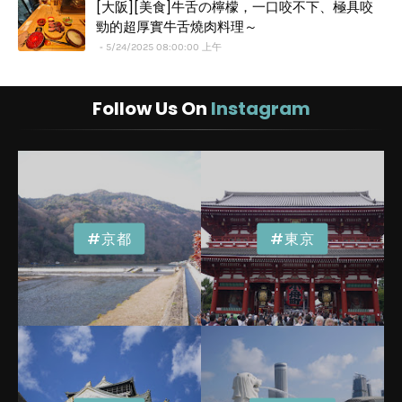
[大阪][美食]牛舌の檸檬，一口咬不下、極具咬
勁的超厚實牛舌燒肉料理～
5/24/2025 08:00:00 上午
Follow Us On
Instagram
#京都
#東京