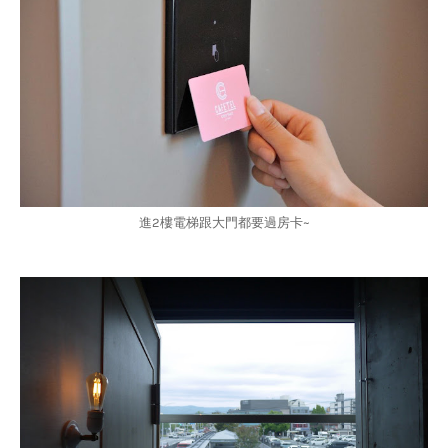
進2樓電梯跟大門都要過房卡~