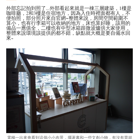
外部忘記拍到照了...外部看起來就是一棟三層建築，1樓是
咖啡廳，2和3樓是住宿地方，因為入住時裡面都有人，不
便拍照，部分照片來自官網~整體來說，房間空間範圍不
算小，也有行李箱可以收納的地方，床也算好睡，該用的
備品一應俱全，二樓也有中型冰箱跟微波爐供大家使用，
整體來說環境該提供的都不錯，缺點就大概是要自備水回
來
~
電梯一出來會看到這個小小布景，擺著書和一些文創小物，有沒有賣就