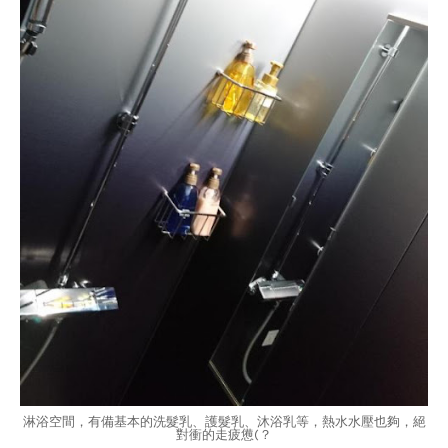
淋浴空間，有備基本的洗髮乳、護髮乳、沐浴乳等，熱水水壓也夠，絕
對衝的走疲憊(？