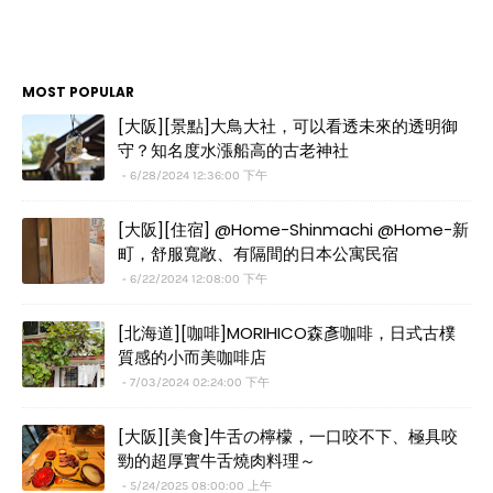
MOST POPULAR
[大阪][景點]大鳥大社，可以看透未來的透明御
守？知名度水漲船高的古老神社
6/28/2024 12:36:00 下午
[大阪][住宿] @Home-Shinmachi @Home-新
町，舒服寬敞、有隔間的日本公寓民宿
6/22/2024 12:08:00 下午
[北海道][咖啡]MORIHICO森彥咖啡，日式古樸
質感的小而美咖啡店
7/03/2024 02:24:00 下午
[大阪][美食]牛舌の檸檬，一口咬不下、極具咬
勁的超厚實牛舌燒肉料理～
5/24/2025 08:00:00 上午