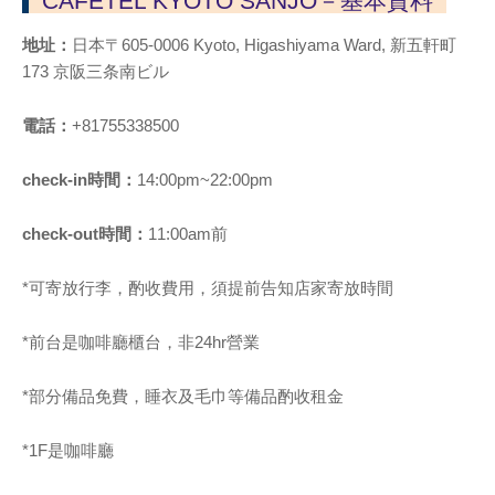
CAFETEL KYOTO SANJO－基本資料
地址：
日本〒605-0006 Kyoto, Higashiyama Ward, 新五軒町
173 京阪三条南ビル
電話：
+81755338500
check-in時間：
14:00pm~22:00pm
check-out時間：
11:00am前
*可寄放行李，酌收費用，須提前告知店家寄放時間
*前台是咖啡廳櫃台，非24hr營業
*部分備品免費，睡衣及毛巾等備品酌收租金
*1F是咖啡廳