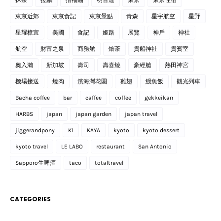
抹茶
拉麵
招福貓
明古連
東京
東京住宿
東京近郊
東京食記
東京景點
青森
星宇航空
星野
星耀樟宜
美國
食記
姬路
展覽
神戶
神社
航空
財富之泉
商務艙
焙茶
貴船神社
貴賓室
奧入瀨
新加坡
壽司
壽喜燒
豪經艙
熱田神宮
機場接送
燒肉
濱海灣花園
雞翅
鰻魚飯
觀光列車
Bacha coffee
bar
caffee
coffee
gekkeikan
HARBS
japan
japan garden
japan travel
jiggerandpony
K1
KAYA
kyoto
kyoto dessert
kyoto travel
LE LABO
restaurant
San Antonio
Sapporo生啤酒
taco
totaltravel
CATEGORIES