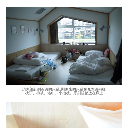
請忽視亂到沒邊的床鋪...剛進來的床鋪會像左邊那樣
枕頭、棉被、浴巾、小抱枕、牙刷組都放在床上